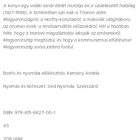
A könyv egy vidéki tanár életét mutatja be a születésétől haláláig
(1927-1998). A történetben szó esik a Trianon utáni
Magyarországról, a Horthy-korszakról, a második világháború,
az ötvenes évek, a rendszerváltás időszakáról. Hitt a hazában,
hitte, hogy a trianoni megaláztatás lekopik az emberekről,
Magyarország megtisztul, és hogy a kommunizmus eltűnésével
Magyarország sorsa jobbra fordul.
Borító és nyomdai előkészítés: Kemény András
Nyomás és kötészet: Séd Nyomda, Szekszárd
ISBN: 978-615-6627-00-1
A5
208 oldal