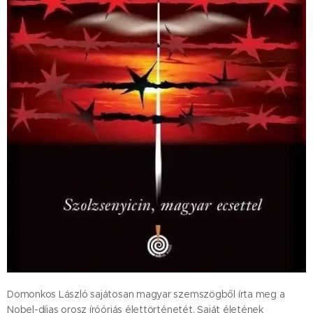
Domonkos László sajátosan magyar szemszögből írta meg a
Nobel-díjas orosz íróóriás élettörténetét. Saját életének