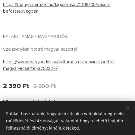
https://magyarnemzet.hu/lugas-rovat/2019/05/irasok-
befottesuvegben
PATAKI TAMÁS - MAGYAR IDŐK:
Szolzsenyicin portré magyar ecsettel
https://www.magyaridok.hu/kultura/szolzsenyicin-portre-
magyar-ecsettel-3753227/
2 390
Ft
2 990
Ft
Vissza a webáruházhoz
Sütiket használunk, hogy biztosítsuk a weboldal megfelelő
működését és biztonságát, valamint hogy a lehető legjobb
felhasználói élményt kínáljuk Neked.
© IdőJel Kiadó. Minden jog fenntartva.