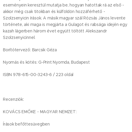
eseményein keresztül mutatja be, hogyan hatottak rá az első -
akkor még csak titokban és külföldön hozzáférhető -
Szolzsenyicin írások. A másik magyar szál Rózsás János levente
története, aki maga is megjárta a Gulagot és rabsága idején egy
kazah lágerben három évet együtt töltött Alekszandr
Szolzsenyicinnel.
Borítótervező: Barcsik Géza
Nyomás és kötés: G-Print Nyomda, Budapest
ISBN 978-615-00-3243-6 / 223 oldal
Recenziók:
KOVÁCS EMŐKE - MAGYAR NEMZET:
Írások befőttesüvegben